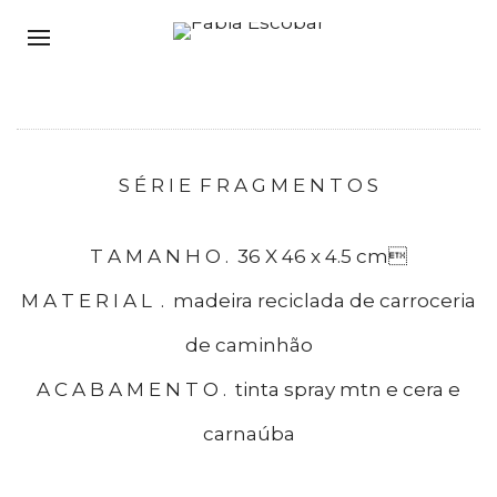
S É R I E F R A G M E N T O S
T A M A N H O . 36 X 46 x 4.5 cm
M A T E R I A L . madeira reciclada de carroceria
de caminhão
A C A B A M E N T O . tinta spray mtn e cera e
carnaúba