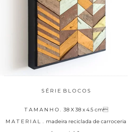
S É R I E B L O C O S
T A M A N H O . 38 X 38 x 4.5 cm
M A T E R I A L . madeira reciclada de carroceria