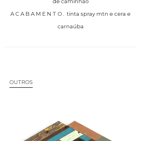
de caminhão
A C A B A M E N T O . tinta spray mtn e cera e
carnaúba
OUTROS