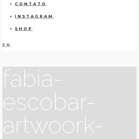
CONTATO
INSTAGRAM
SHOP
EN
fabia-
escobar-
artwoork-