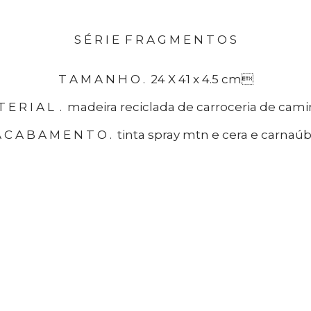
S É R I E F R A G M E N T O S
T A M A N H O . 24 X 41 x 4.5 cm
T E R I A L . madeira reciclada de carroceria de cam
 C A B A M E N T O . tinta spray mtn e cera e carnaú