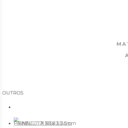
M A 
A
OUTROS
PAINEL . 71 X 58 x 3.5 cm