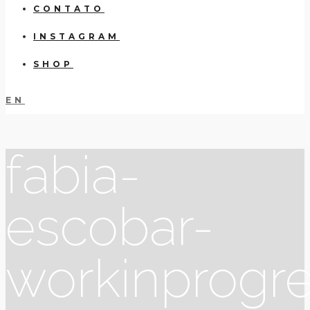
CONTATO
INSTAGRAM
SHOP
EN
fabia-
escobar-
workinprogr