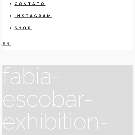
CONTATO
INSTAGRAM
SHOP
EN
fabia-
escobar-
exhibition-