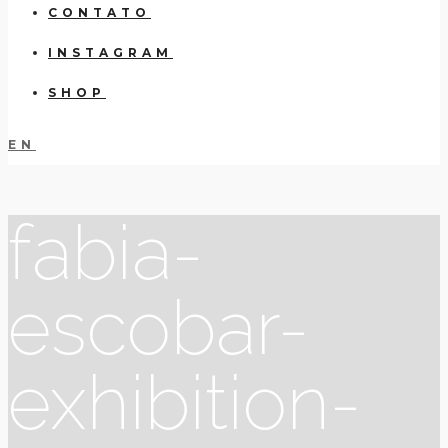
CONTATO
INSTAGRAM
SHOP
EN
fabia-
escobar-
exhibition-