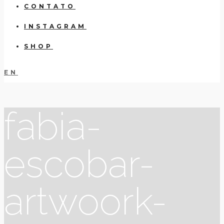
CONTATO
INSTAGRAM
SHOP
EN
fabia-
escobar-
artwoork-