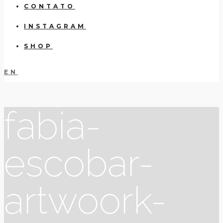
CONTATO
INSTAGRAM
SHOP
EN
fabia-
escobar-
artwoork-