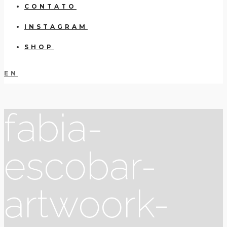
CONTATO
INSTAGRAM
SHOP
EN
fabia-
escobar-
artwoork-