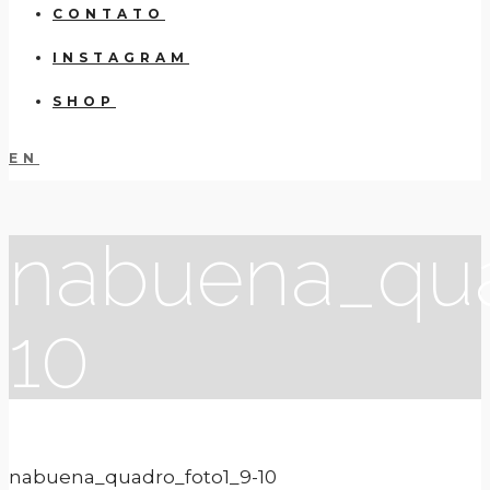
CONTATO
INSTAGRAM
SHOP
EN
nabuena_qua
10
nabuena_quadro_foto1_9-10